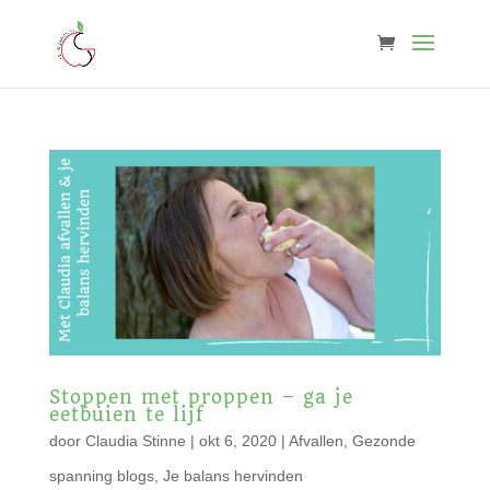
Stoppen met proppen – ga je
eetbuien te lijf
door
Claudia Stinne
|
okt 6, 2020
|
Afvallen
,
Gezonde
spanning blogs
,
Je balans hervinden