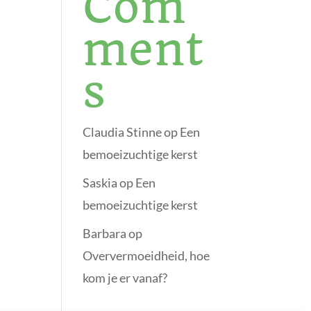
Com
ment
s
Claudia Stinne
op
Een
bemoeizuchtige kerst
Saskia
op
Een
bemoeizuchtige kerst
Barbara
op
Oververmoeidheid, hoe
kom je er vanaf?