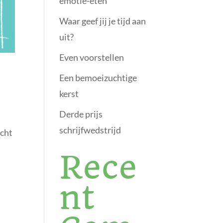
emotie-eten
Waar geef jij je tijd aan
uit?
Even voorstellen
Een bemoeizuchtige
kerst
Derde prijs
schrijfwedstrijd
acht
Rece
nt