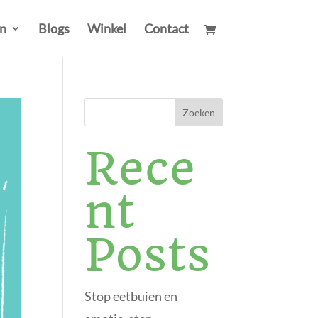
n
Blogs
Winkel
Contact
Zoeken
Rece
nt
Posts
Stop eetbuien en