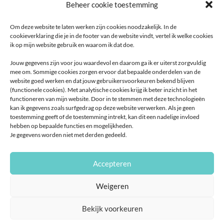
Beheer cookie toestemming
Om deze website te laten werken zijn cookies noodzakelijk. In de
cookieverklaring die je in de footer van de website vindt, vertel ik welke cookies
ik op mijn website gebruik en waarom ik dat doe.
Jouw gegevens zijn voor jou waardevol en daarom ga ik er uiterst zorgvuldig
mee om. Sommige cookies zorgen ervoor dat bepaalde onderdelen van de
website goed werken en dat jouw gebruikersvoorkeuren bekend blijven
(functionele cookies). Met analytische cookies krijg ik beter inzicht in het
functioneren van mijn website. Door in te stemmen met deze technologieën
kan ik gegevens zoals surfgedrag op deze website verwerken. Als je geen
toestemming geeft of de toestemming intrekt, kan dit een nadelige invloed
hebben op bepaalde functies en mogelijkheden.
Je gegevens worden niet met derden gedeeld.
Accepteren
Weigeren
Bekijk voorkeuren