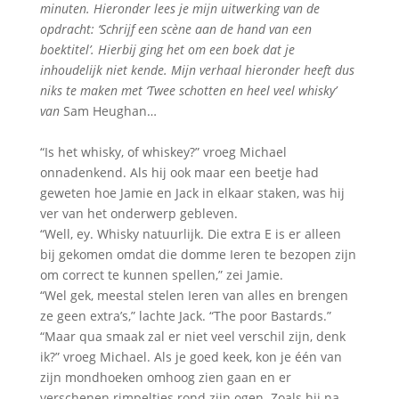
minuten. Hieronder lees je mijn uitwerking van de
opdracht: ‘Schrijf een scène aan de hand van een
boektitel’. Hierbij ging het om een boek dat je
inhoudelijk niet kende. Mijn verhaal hieronder heeft dus
niks te maken met ‘Twee schotten en heel veel whisky’
van
Sam Heughan…
“Is het whisky, of whiskey?” vroeg Michael
onnadenkend. Als hij ook maar een beetje had
geweten hoe Jamie en Jack in elkaar staken, was hij
ver van het onderwerp gebleven.
“Well, ey. Whisky natuurlijk. Die extra E is er alleen
bij gekomen omdat die domme Ieren te bezopen zijn
om correct te kunnen spellen,” zei Jamie.
“Wel gek, meestal stelen Ieren van alles en brengen
ze geen extra’s,” lachte Jack. “The poor Bastards.”
“Maar qua smaak zal er niet veel verschil zijn, denk
ik?” vroeg Michael. Als je goed keek, kon je één van
zijn mondhoeken omhoog zien gaan en er
verschenen rimpeltjes rond zijn ogen. Zoals hij na