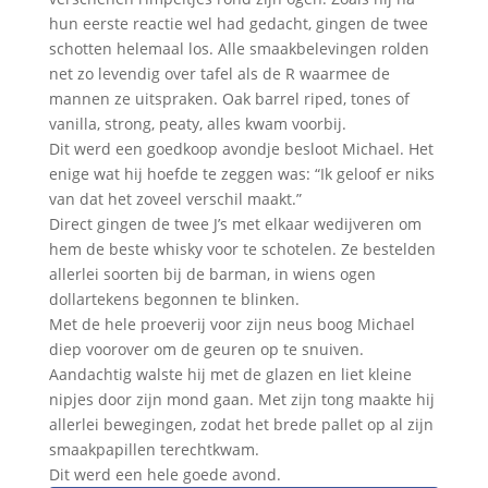
hun eerste reactie wel had gedacht, gingen de twee
schotten helemaal los. Alle smaakbelevingen rolden
net zo levendig over tafel als de R waarmee de
mannen ze uitspraken. Oak barrel riped, tones of
vanilla, strong, peaty, alles kwam voorbij.
Dit werd een goedkoop avondje besloot Michael. Het
enige wat hij hoefde te zeggen was: “Ik geloof er niks
van dat het zoveel verschil maakt.”
Direct gingen de twee J’s met elkaar wedijveren om
hem de beste whisky voor te schotelen. Ze bestelden
allerlei soorten bij de barman, in wiens ogen
dollartekens begonnen te blinken.
Met de hele proeverij voor zijn neus boog Michael
diep voorover om de geuren op te snuiven.
Aandachtig walste hij met de glazen en liet kleine
nipjes door zijn mond gaan. Met zijn tong maakte hij
allerlei bewegingen, zodat het brede pallet op al zijn
smaakpapillen terechtkwam.
Dit werd een hele goede avond.