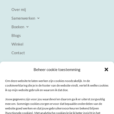
Over mij
Samenwerken
Boeken
Blogs
Winkel
Contact
Bedrijfsgegevens
Beheer cookie toestemming
Om deze website te laten werken zijn cookies noodzakelijk. In de
KvK 78348676
cookieverklaring die je in de footer van de website vindt, vertel ik welke cookies
info@gezondespanningcoaching.nl
ik op mijn website gebruik en waarom ik dat doe.
Jouw gegevens zijn voor jou waardevol en daarom ga ik er uiterst zorgvuldig
Online coaching
mee om. Sommige cookies zorgen ervoor dat bepaalde onderdelen van de
website goed werken en dat jouw gebruikersvoorkeuren bekend blijven
(functionele cookies). Met analytische cookies krijg ik beter inzicht in het
Privacyverklaring