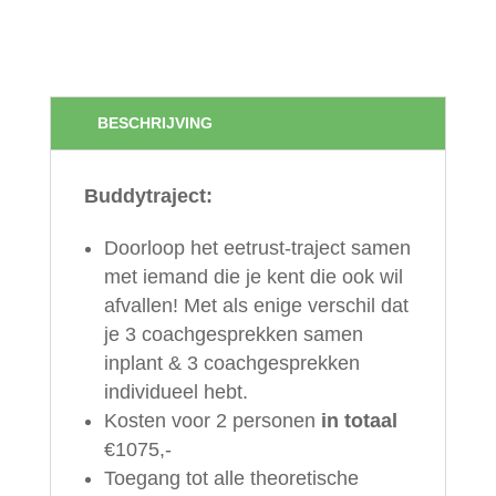
BUDDYTRAJECT
(6
MAANDEN
BEGELEIDING
BESCHRIJVING
MET
TWEE
Buddytraject:
PERSONEN)
Doorloop het eetrust-traject samen
AANTAL
met iemand die je kent die ook wil
afvallen! Met als enige verschil dat
je 3 coachgesprekken samen
inplant & 3 coachgesprekken
individueel hebt.
Kosten voor 2 personen
in totaal
€1075,-
Toegang tot alle theoretische