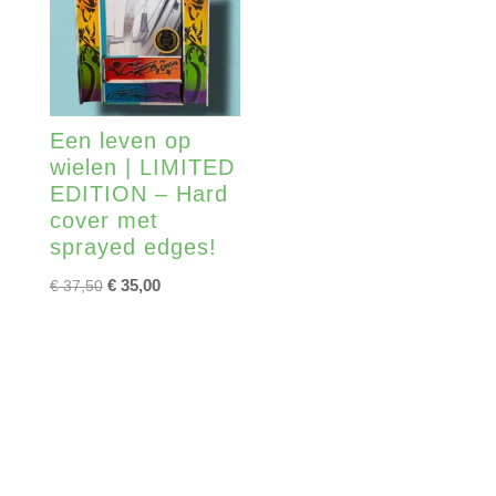
Een leven op
wielen | LIMITED
EDITION – Hard
cover met
sprayed edges!
Oorspronkelijke
Huidige
€
35,00
€
37,50
prijs
prijs
was:
is:
€ 37,50.
€ 35,00.